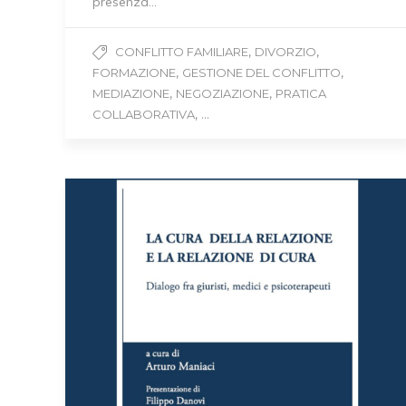
presenza…
,
,
CONFLITTO FAMILIARE
DIVORZIO
,
,
FORMAZIONE
GESTIONE DEL CONFLITTO
,
,
MEDIAZIONE
NEGOZIAZIONE
PRATICA
, ...
COLLABORATIVA