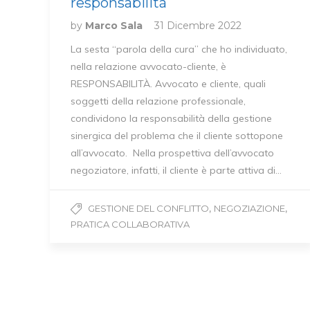
responsabilità
by
Marco Sala
31 Dicembre 2022
La sesta “parola della cura” che ho individuato,
nella relazione avvocato-cliente, è
RESPONSABILITÀ. Avvocato e cliente, quali
soggetti della relazione professionale,
condividono la responsabilità della gestio­ne
sinergica del pro­blema che il cliente sottopone
all’avvocato. Nella pro­spet­tiva dell’avvocato
negoziatore, infatti, il cliente è parte attiva di…
,
,
GESTIONE DEL CONFLITTO
NEGOZIAZIONE
PRATICA COLLABORATIVA