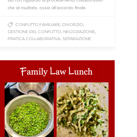
che al risultato, ossia all’accordo finale.
,
,
CONFLITTO FAMILIARE
DIVORZIO
,
,
GESTIONE DEL CONFLITTO
NEGOZIAZIONE
,
PRATICA COLLABORATIVA
SEPARAZIONE