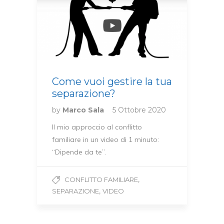
Come vuoi gestire la tua
separazione?
by
Marco Sala
5 Ottobre 2020
Il mio approccio al conflitto
familiare in un video di 1 minuto:
“Dipende da te”.
,
CONFLITTO FAMILIARE
,
SEPARAZIONE
VIDEO