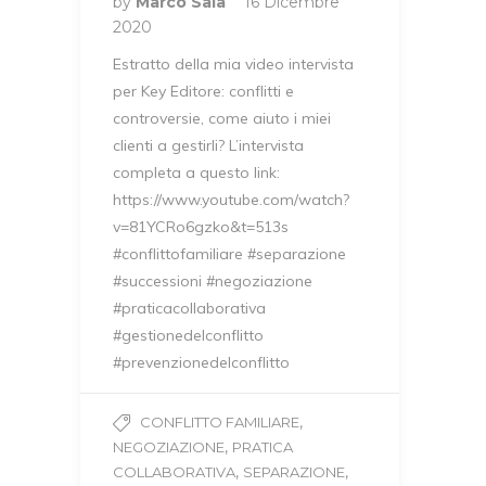
by
Marco Sala
16 Dicembre
2020
Estratto della mia video intervista
per Key Editore: conflitti e
controversie, come aiuto i miei
clienti a gestirli? L’intervista
completa a questo link:
https://www.youtube.com/watch?
v=81YCRo6gzko&t=513s
#conflittofamiliare #separazione
#successioni #negoziazione
#praticacollaborativa
#gestionedelconflitto
#prevenzionedelconflitto
,
CONFLITTO FAMILIARE
,
NEGOZIAZIONE
PRATICA
,
,
COLLABORATIVA
SEPARAZIONE