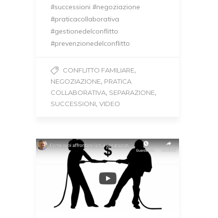
#successioni #negoziazione
#praticacollaborativa
#gestionedelconflitto
#prevenzionedelconflitto
,
CONFLITTO FAMILIARE
,
NEGOZIAZIONE
PRATICA
,
,
COLLABORATIVA
SEPARAZIONE
,
SUCCESSIONI
VIDEO