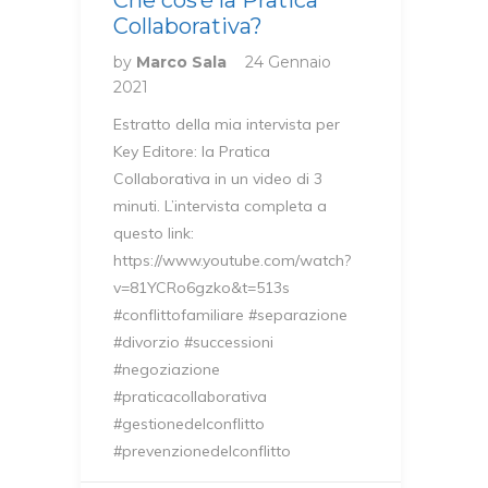
Che cos’è la Pratica
Collaborativa?
by
Marco Sala
24 Gennaio
2021
Estratto della mia intervista per
Key Editore: la Pratica
Collaborativa in un video di 3
minuti. L’intervista completa a
questo link:
https://www.youtube.com/watch?
v=81YCRo6gzko&t=513s
#conflittofamiliare #separazione
#divorzio #successioni
#negoziazione
#praticacollaborativa
#gestionedelconflitto
#prevenzionedelconflitto