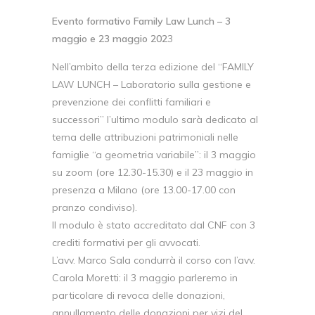
Evento formativo Family Law Lunch – 3
maggio e 23 maggio 202
3
Nell’ambito della terza edizione del “FAMILY
LAW LUNCH – Laboratorio sulla gestione e
prevenzione dei conflitti familiari e
successori” l’ultimo modulo sarà dedicato al
tema delle attribuzioni patrimoniali nelle
famiglie “a geometria variabile”: il 3 maggio
su zoom (ore 12.30-15.30) e il 23 maggio in
presenza a Milano (ore 13.00-17.00 con
pranzo condiviso).
Il modulo è stato accreditato dal CNF con 3
crediti formativi per gli avvocati.
L’avv. Marco Sala condurrà il corso con l’avv.
Carola Moretti: il 3 maggio parleremo in
particolare di revoca delle donazioni,
annullamento delle donazioni per vizi del