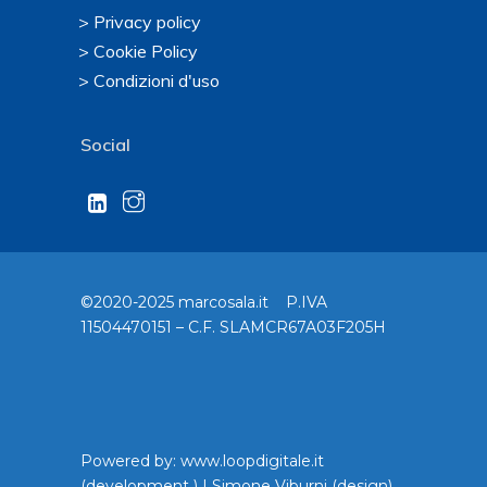
> Privacy policy
> Cookie Policy
> Condizioni d'uso
Social
©2020-2025 marcosala.it P.IVA
11504470151 – C.F. SLAMCR67A03F205H
Powered by:
www.loopdigitale.it
(development ) |
Simone Viburni
(design)