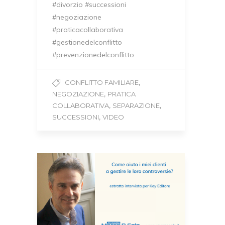
#divorzio #successioni
#negoziazione
#praticacollaborativa
#gestionedelconflitto
#prevenzionedelconflitto
,
CONFLITTO FAMILIARE
,
NEGOZIAZIONE
PRATICA
,
,
COLLABORATIVA
SEPARAZIONE
,
SUCCESSIONI
VIDEO