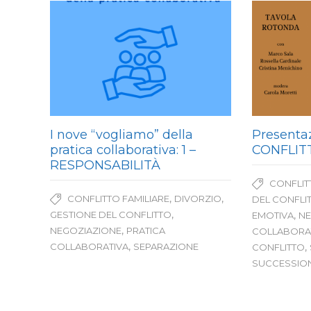
I nove “vogliamo” della
Presentaz
pratica collaborativa: 1 –
CONFLIT
RESPONSABILITÀ
CONFLIT
,
,
CONFLITTO FAMILIARE
DIVORZIO
DEL CONFLI
,
GESTIONE DEL CONFLITTO
,
EMOTIVA
NE
,
NEGOZIAZIONE
PRATICA
COLLABORA
,
COLLABORATIVA
SEPARAZIONE
,
CONFLITTO
SUCCESSION