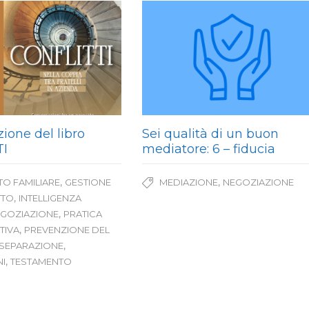
ione del libro
Sei qualità di un buon
TI
mediatore: 6 – fiducia
,
,
TO FAMILIARE
GESTIONE
MEDIAZIONE
NEGOZIAZIONE
,
TTO
INTELLIGENZA
,
GOZIAZIONE
PRATICA
,
TIVA
PREVENZIONE DEL
,
SEPARAZIONE
,
I
TESTAMENTO