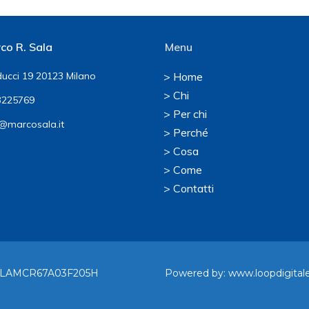
co R. Sala
Menu
ucci 19 20123 Milano
> Home
> Chi
225769
> Per chi
@marcosala.it
> Perché
> Cosa
> Come
> Contatti
F. SLAMCR67A03F205H
Powered by:
www.loopdigitale