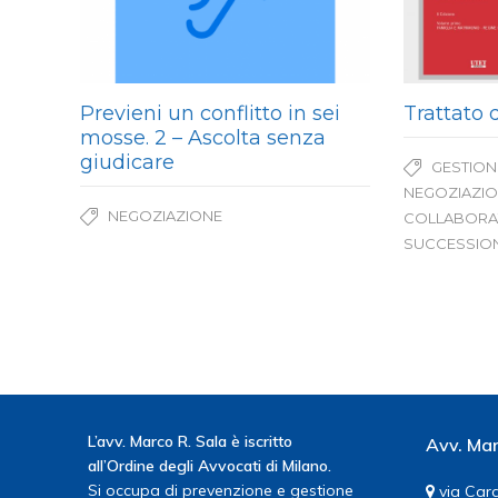
Previeni un conflitto in sei
Trattato d
mosse. 2 – Ascolta senza
giudicare
GESTION
NEGOZIAZI
NEGOZIAZIONE
COLLABORA
SUCCESSION
L’avv. Marco R. Sala è iscritto
Avv. Mar
all’Ordine degli Avvocati di Milano.
Si occupa di prevenzione e gestione
via Card