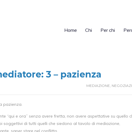
Home
Chi
Per chi
Per
ediatore: 3 – pazienza
MEDIAZIONE
,
NEGOZIAZ
la pazienza.
nte “qui e ora” senza avere fretta, non avere aspettative su quello 
pi soggettivi di tutti quelli che siedono al tavolo di mediazione,
nte, saper stare nel conflitto.