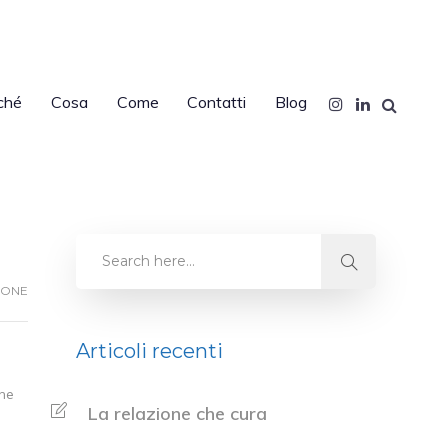
ché
Cosa
Come
Contatti
Blog
IONE
Articoli recenti
che
La relazione che cura