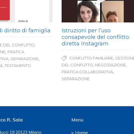
i diritto di famiglia
Istruzioni per l’uso
consapevole del conflitto:
diretta Instagram
,
E DEL CONFLITTO
,
ONE
PRATICA
,
CONFLITTO FAMILIARE
GESTION
,
,
TIVA
SEPARAZIONE
,
,
DEL CONFLITTO
NEGOZIAZIONE
,
I
TESTAMENTO
,
PRATICA COLLABORATIVA
SEPARAZIONE
co R. Sala
Menu
ucci 19 20123 Milano
> Home