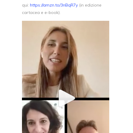
qui:
https://amzn.to/3nBqR7y
(in edizione
cartacea e e-book).