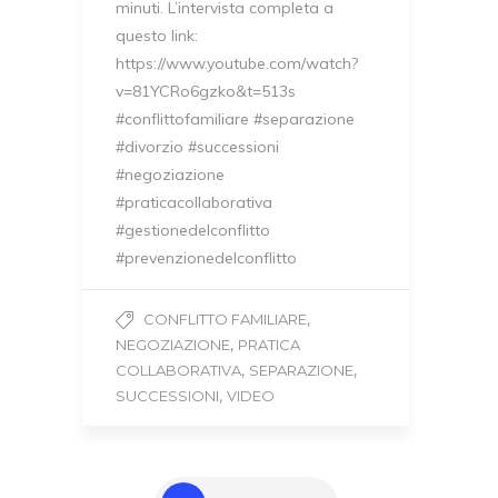
minuti. L’intervista completa a
questo link:
https://www.youtube.com/watch?
v=81YCRo6gzko&t=513s
#conflittofamiliare #separazione
#divorzio #successioni
#negoziazione
#praticacollaborativa
#gestionedelconflitto
#prevenzionedelconflitto
,
CONFLITTO FAMILIARE
,
NEGOZIAZIONE
PRATICA
,
,
COLLABORATIVA
SEPARAZIONE
,
SUCCESSIONI
VIDEO