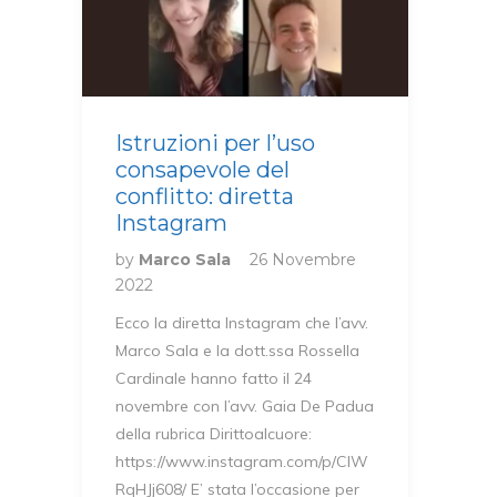
Istruzioni per l’uso
consapevole del
conflitto: diretta
Instagram
by
Marco Sala
26 Novembre
2022
Ecco la diretta Instagram che l’avv.
Marco Sala e la dott.ssa Rossella
Cardinale hanno fatto il 24
novembre con l’avv. Gaia De Padua
della rubrica Dirittoalcuore:
https://www.instagram.com/p/ClW
RqHJj608/ E’ stata l’occasione per