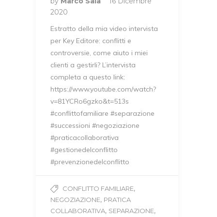
by
Marco Sala
16 Dicembre
2020
Estratto della mia video intervista
per Key Editore: conflitti e
controversie, come aiuto i miei
clienti a gestirli? L’intervista
completa a questo link:
https://www.youtube.com/watch?
v=81YCRo6gzko&t=513s
#conflittofamiliare #separazione
#successioni #negoziazione
#praticacollaborativa
#gestionedelconflitto
#prevenzionedelconflitto
,
CONFLITTO FAMILIARE
,
NEGOZIAZIONE
PRATICA
,
,
COLLABORATIVA
SEPARAZIONE