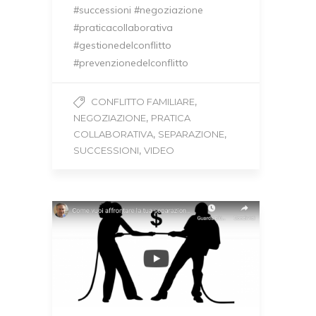
#successioni #negoziazione
#praticacollaborativa
#gestionedelconflitto
#prevenzionedelconflitto
,
CONFLITTO FAMILIARE
,
NEGOZIAZIONE
PRATICA
,
,
COLLABORATIVA
SEPARAZIONE
,
SUCCESSIONI
VIDEO