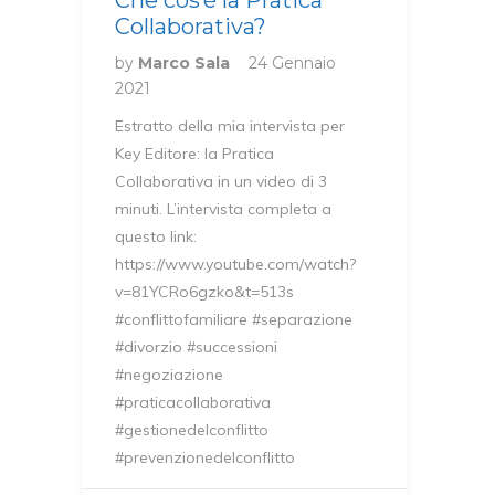
Che cos’è la Pratica
Collaborativa?
by
Marco Sala
24 Gennaio
2021
Estratto della mia intervista per
Key Editore: la Pratica
Collaborativa in un video di 3
minuti. L’intervista completa a
questo link:
https://www.youtube.com/watch?
v=81YCRo6gzko&t=513s
#conflittofamiliare #separazione
#divorzio #successioni
#negoziazione
#praticacollaborativa
#gestionedelconflitto
#prevenzionedelconflitto