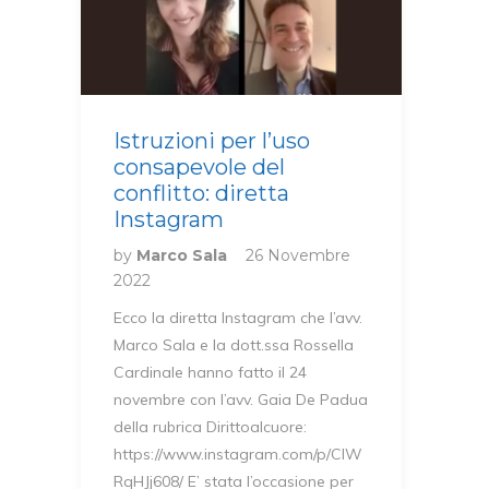
Istruzioni per l’uso
consapevole del
conflitto: diretta
Instagram
by
Marco Sala
26 Novembre
2022
Ecco la diretta Instagram che l’avv.
Marco Sala e la dott.ssa Rossella
Cardinale hanno fatto il 24
novembre con l’avv. Gaia De Padua
della rubrica Dirittoalcuore:
https://www.instagram.com/p/ClW
RqHJj608/ E’ stata l’occasione per