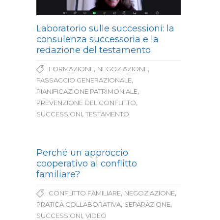
Laboratorio sulle successioni: la
consulenza successoria e la
redazione del testamento
,
,
FORMAZIONE
NEGOZIAZIONE
,
PASSAGGIO GENERAZIONALE
,
PIANIFICAZIONE PATRIMONIALE
,
PREVENZIONE DEL CONFLITTO
,
SUCCESSIONI
TESTAMENTO
Perché un approccio
cooperativo al conflitto
familiare?
,
,
CONFLITTO FAMILIARE
NEGOZIAZIONE
,
,
PRATICA COLLABORATIVA
SEPARAZIONE
,
SUCCESSIONI
VIDEO