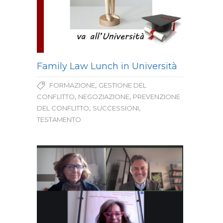
Family Law Lunch in Università
,
FORMAZIONE
GESTIONE DEL
,
,
CONFLITTO
NEGOZIAZIONE
PREVENZIONE
,
,
DEL CONFLITTO
SUCCESSIONI
TESTAMENTO