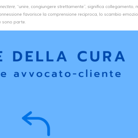
nectere
, “unire, congiungere strettamente”, significa collegamento,
 connessione favorisce la comprensione reciproca, lo scambio emozi
ne sono parte.