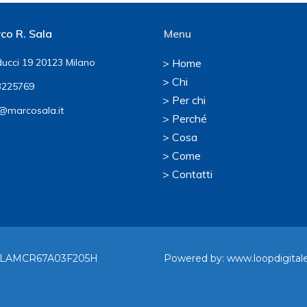
co R. Sala
Menu
ucci 19 20123 Milano
> Home
> Chi
225769
> Per chi
@marcosala.it
> Perché
> Cosa
> Come
> Contatti
F. SLAMCR67A03F205H
Powered by:
www.loopdigitale