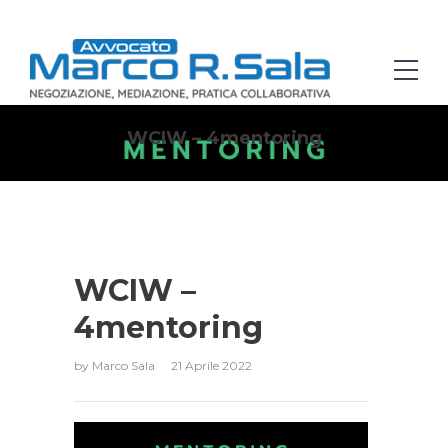
WCIW – 4mentoring
WCIW –
4mentoring
by
Marco Sala
21 Aprile 2022