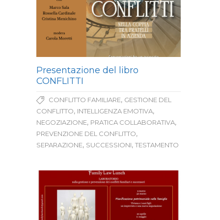
Presentazione del libro
CONFLITTI
,
CONFLITTO FAMILIARE
GESTIONE DEL
,
,
CONFLITTO
INTELLIGENZA EMOTIVA
,
,
NEGOZIAZIONE
PRATICA COLLABORATIVA
,
PREVENZIONE DEL CONFLITTO
,
,
SEPARAZIONE
SUCCESSIONI
TESTAMENTO