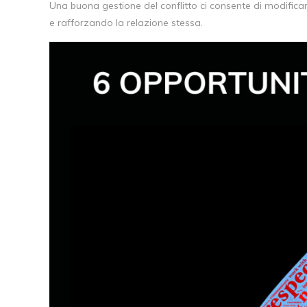
Una buona gestione del conflitto ci consente di modificar
e rafforzando la relazione stessa.