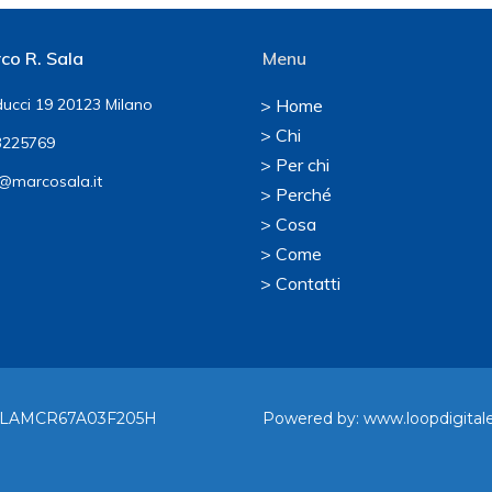
co R. Sala
Menu
ucci 19 20123 Milano
> Home
> Chi
225769
> Per chi
@marcosala.it
> Perché
> Cosa
> Come
> Contatti
F. SLAMCR67A03F205H
Powered by:
www.loopdigitale