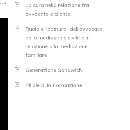
roca
La cura nella relazione fra
avvocato e cliente
Ruolo e “postura” dell’avvocato
nella mediazione civile e in
relazione alla mediazione
familiare
Generazione Sandwich
Pillole di In-Formazione