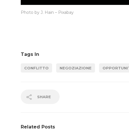
Photo by J. Hain – Pixabay
Tags In
CONFLITTO
NEGOZIAZIONE
OPPORTUNI
SHARE
Related Posts