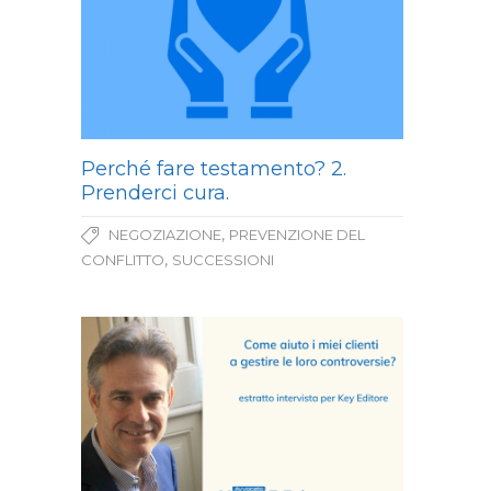
Perché fare testamento? 2.
Prenderci cura.
,
NEGOZIAZIONE
PREVENZIONE DEL
,
CONFLITTO
SUCCESSIONI