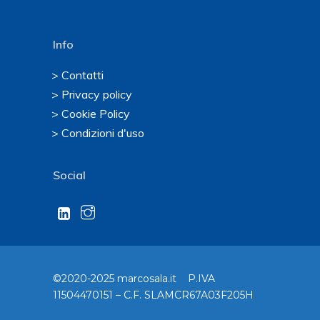
Info
> Contatti
> Privacy policy
> Cookie Policy
> Condizioni d'uso
Social
©2020-2025 marcosala.it P.IVA
11504470151 – C.F. SLAMCR67A03F205H