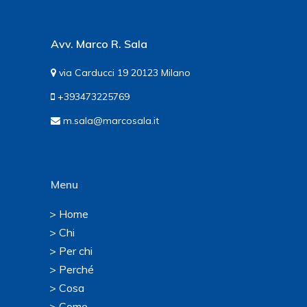
Avv. Marco R. Sala
via Carducci 19 20123 Milano
+393473225769
m.sala@marcosala.it
Menu
> Home
> Chi
> Per chi
> Perché
> Cosa
> Come