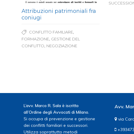
SUCCESSION
Attribuzioni patrimoniali fra
coniugi
,
CONFLITTO FAMILIARE
,
FORMAZIONE
GESTIONE DEL
,
CONFLITTO
NEGOZIAZIONE
L’avv. Marco R. Sala è iscritto
Avv. Mar
all’Ordine degli Avvocati di Milano.
Si occupa di prevenzione e gestione
via Card
dei conflitti familiari e successori.
+393473
Utilizza soprattutto metodi