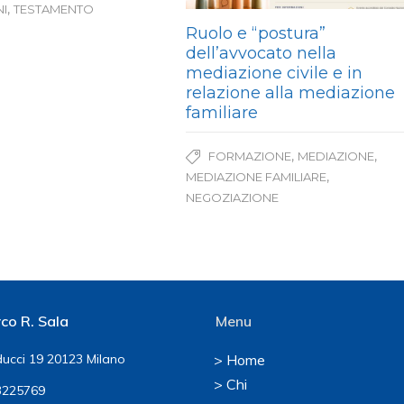
,
I
TESTAMENTO
Ruolo e “postura”
dell’avvocato nella
mediazione civile e in
relazione alla mediazione
familiare
,
,
FORMAZIONE
MEDIAZIONE
,
MEDIAZIONE FAMILIARE
NEGOZIAZIONE
co R. Sala
Menu
ucci 19 20123 Milano
> Home
> Chi
225769