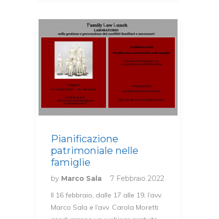
Pianificazione
patrimoniale nelle
famiglie
by
Marco Sala
7 Febbraio 2022
Il 16 febbraio, dalle 17 alle 19, l’avv.
Marco Sala e l’avv. Carola Moretti