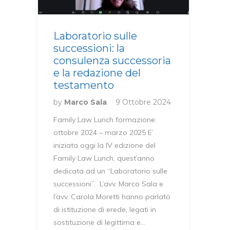
Laboratorio sulle
successioni: la
consulenza successoria
e la redazione del
testamento
by
Marco Sala
9 Ottobre 2024
Family Law Lunch formazione:
ottobre 2024 – marzo 2025 E’
iniziata oggi la IV edizione del
Family Law Lunch, quest’anno
dedicata ad un “Laboratorio sulle
successioni”. L’avv. Marco Sala e
l’avv. Carola Moretti hanno parlato
di istituzione di erede, legati in
sostituzione di legittima e…