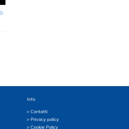
o:
Info
> Contatti
> Privacy policy
> Cookie Policy