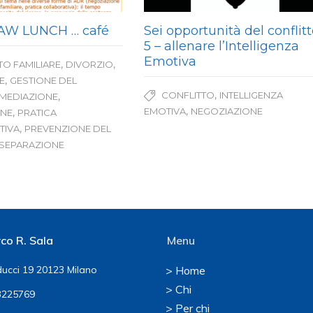
AW LUNCH … café
Sei opportunità del conflitt
5 – allenare l’Intelligenza
Emotiva
,
,
TO FAMILIARE
DIVORZIO
,
E
GESTIONE DEL
,
CONFLITTO
INTELLIGENZA
,
MEDIAZIONE
,
EMOTIVA
NEGOZIAZIONE
,
ONE
PRATICA
,
TIVA
PREVENZIONE DEL
SEPARAZIONE
co R. Sala
Menu
ucci 19 20123 Milano
> Home
> Chi
225769
> Per chi