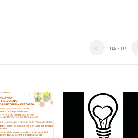
114
/ 113