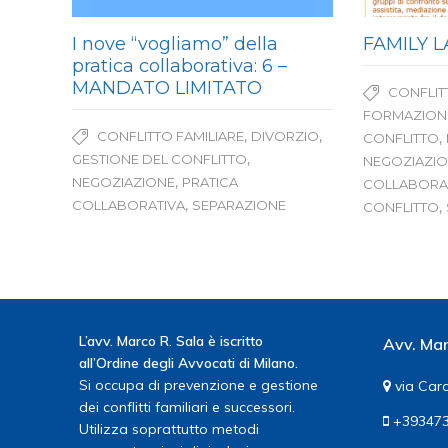
I nove “vogliamo” della
FAMILY L
pratica collaborativa: 6 –
MANDATO LIMITATO
CONFLIT
FORMAZION
,
,
CONFLITTO FAMILIARE
DIVORZIO
,
CONFLITTO
,
GESTIONE DEL CONFLITTO
NEGOZIAZI
,
NEGOZIAZIONE
PRATICA
COLLABORA
,
COLLABORATIVA
SEPARAZIONE
,
CONFLITTO
L’avv. Marco R. Sala è iscritto
Avv. Mar
all’Ordine degli Avvocati di Milano.
Si occupa di prevenzione e gestione
via Card
dei conflitti familiari e successori.
+393473
Utilizza soprattutto metodi