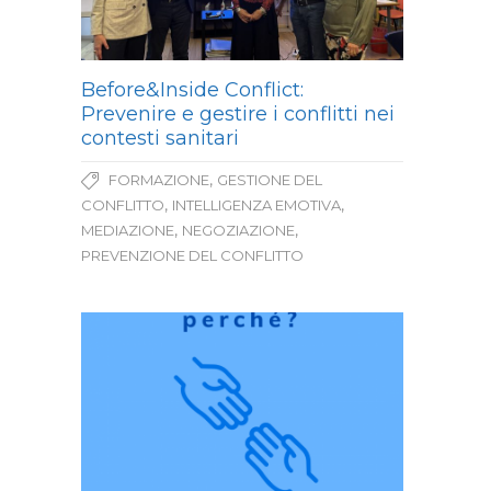
Before&Inside Conflict:
Prevenire e gestire i conflitti nei
contesti sanitari
,
FORMAZIONE
GESTIONE DEL
,
,
CONFLITTO
INTELLIGENZA EMOTIVA
,
,
MEDIAZIONE
NEGOZIAZIONE
PREVENZIONE DEL CONFLITTO