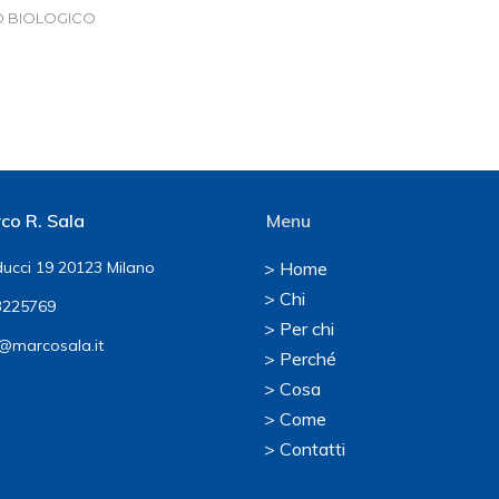
O BIOLOGICO
co R. Sala
Menu
ucci 19 20123 Milano
> Home
> Chi
225769
> Per chi
@marcosala.it
> Perché
> Cosa
> Come
> Contatti