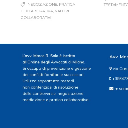
,
NEGOZIAZIONE
PRATICA
TESTAMENT
,
COLLABORATIVA
VALORI
COLLABORATIVI
L’avv. Marco R. Sala è iscritto
Avv. Mar
all’Ordine degli Avvocati di Milano.
Si occupa di prevenzione e gestione
via Card
dei conflitti familiari e successori.
+393473
Utilizza soprattutto metodi
non contenziosi di risoluzione
m.sala
delle controversie: negoziazione
mediazione e pratica collaborativa.