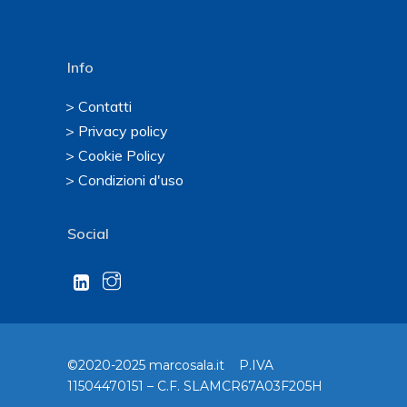
Info
> Contatti
> Privacy policy
> Cookie Policy
> Condizioni d'uso
Social
©2020-2025 marcosala.it P.IVA
11504470151 – C.F. SLAMCR67A03F205H