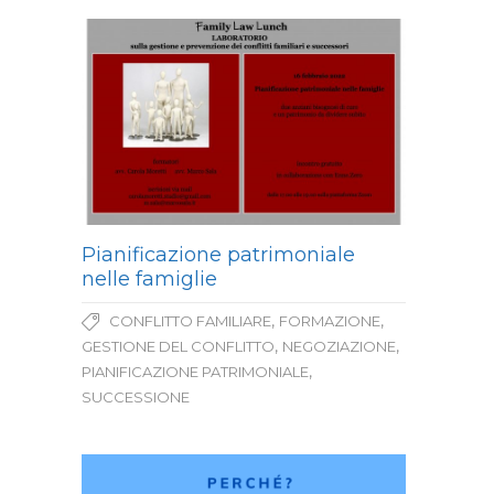
Pianificazione patrimoniale
nelle famiglie
,
,
CONFLITTO FAMILIARE
FORMAZIONE
,
,
GESTIONE DEL CONFLITTO
NEGOZIAZIONE
,
PIANIFICAZIONE PATRIMONIALE
SUCCESSIONE