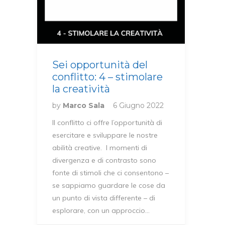
Sei opportunità del
conflitto: 4 – stimolare
la creatività
by
Marco Sala
6 Giugno 2022
Il conflitto ci offre l’opportunità di
esercitare e sviluppare le nostre
abilità creative. I momenti di
divergenza e di contrasto sono
fonte di stimoli che ci consentono –
se sappiamo guardare le cose da
un punto di vista differente – di
esplorare, con un approccio…